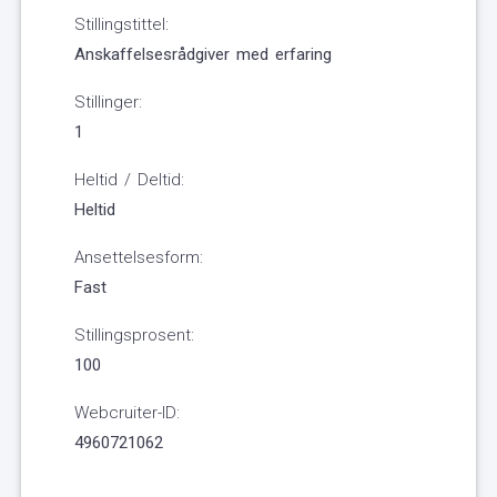
Stillingstittel:
Anskaffelsesrådgiver med erfaring
Stillinger:
1
Heltid / Deltid:
Heltid
Ansettelsesform:
Fast
Stillingsprosent:
100
Webcruiter-ID:
4960721062