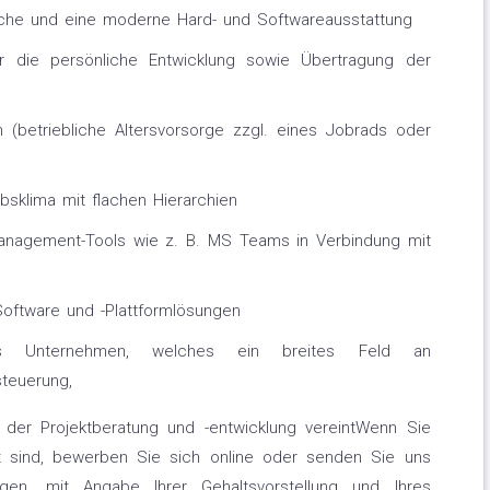
sche und eine moderne Hard- und Softwareausstattung
r die persönliche Entwicklung sowie Übertragung der
 (betriebliche Altersvorsorge zzgl. eines Jobrads oder
ebsklima mit flachen Hierarchien
management-Tools wie z. B. MS Teams in Verbindung mit
Software und -Plattformlösungen
es Unternehmen, welches ein breites Feld an
teuerung,
er Projektberatung und -entwicklung vereintWenn Sie
rt sind, bewerben Sie sich online oder senden Sie uns
agen, mit Angabe Ihrer Gehaltsvorstellung und Ihres