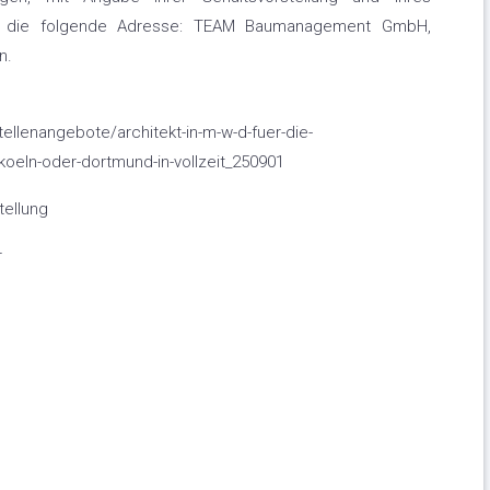
 an die folgende Adresse: TEAM Baumanagement GmbH,
n.
lenangebote/architekt-in-m-w-d-fuer-die-
koeln-oder-dortmund-in-vollzeit_250901
tellung
r