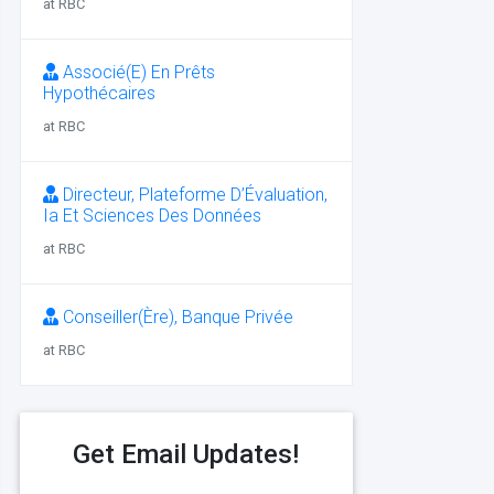
at RBC
Associé(E) En Prêts
Hypothécaires
at RBC
Directeur, Plateforme D’Évaluation,
Ia Et Sciences Des Données
at RBC
Conseiller(Ère), Banque Privée
at RBC
Get Email Updates!