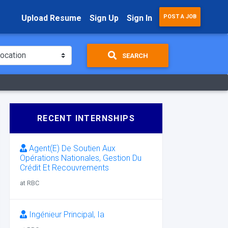
Upload Resume
Sign Up
Sign In
POST A JOB
SEARCH
RECENT INTERNSHIPS
Agent(E) De Soutien Aux
Opérations Nationales, Gestion Du
Crédit Et Recouvrements
at RBC
Ingénieur Principal, Ia