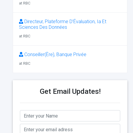
at RBC
Directeur, Plateforme D’Évaluation, Ia Et
Sciences Des Données
at RBC
Conseiller(Ère), Banque Privée
at RBC
Get Email Updates!