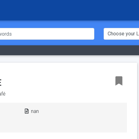
E
afé
nan