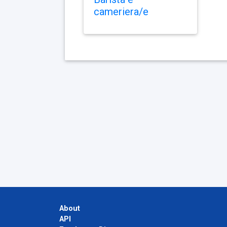
cameriera/e
About
API