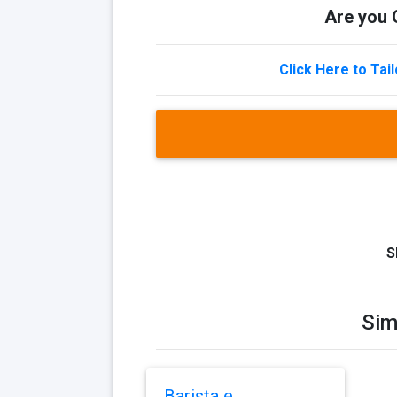
Are you Q
Click Here to Tai
S
Sim
Barista e