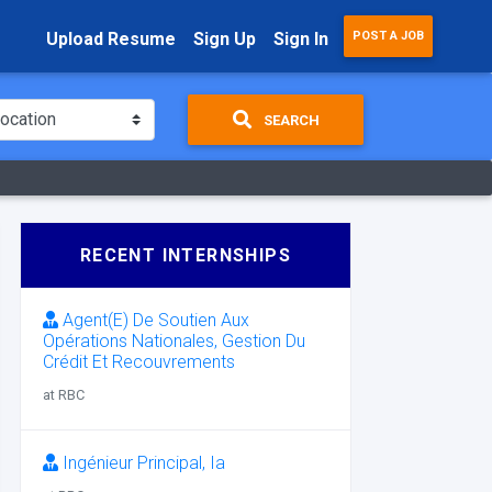
Upload Resume
Sign Up
Sign In
POST A JOB
SEARCH
RECENT INTERNSHIPS
Agent(E) De Soutien Aux
Opérations Nationales, Gestion Du
Crédit Et Recouvrements
at RBC
Ingénieur Principal, Ia