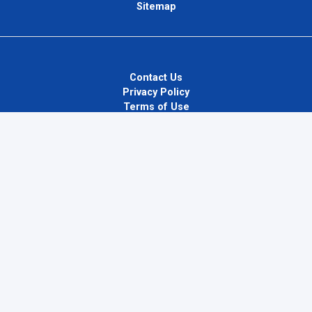
Sitemap
Contact Us
Privacy Policy
Terms of Use
Blog
InternPlug Ltd.
Internet.
Copyright © 2026
InternPlug
. All Rights Reserved.