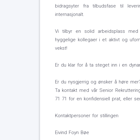
bidragsyter fra tilbudsfase til lev
internasjonalt.
Vi tilbyr en solid arbeidsplass med 
hyggelige kollegaer i et aktivt og uform
vekst!
Er du klar for å ta steget inn i en dyn
Er du nysgjerrig og ønsker å høre mer
Ta kontakt med vår Senior Rekruttering
71 71 for en konfidensiell prat, eller s
Kontaktpersoner for stillingen
Eivind Foyn Bøe