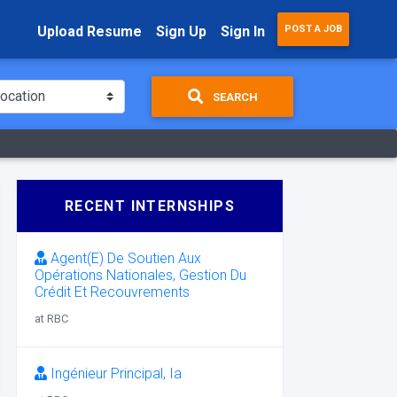
Upload Resume
Sign Up
Sign In
POST A JOB
SEARCH
RECENT INTERNSHIPS
Agent(E) De Soutien Aux
Opérations Nationales, Gestion Du
Crédit Et Recouvrements
at RBC
Ingénieur Principal, Ia