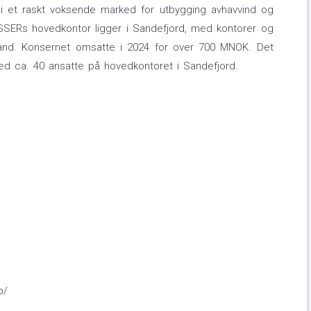
r i et raskt voksende marked for utbygging avhavvind og
SSERs hovedkontor ligger i Sandefjord, med kontorer og
rland. Konsernet omsatte i 2024 for over 700 MNOK. Det
ed ca. 40 ansatte på hovedkontoret i Sandefjord.
p/