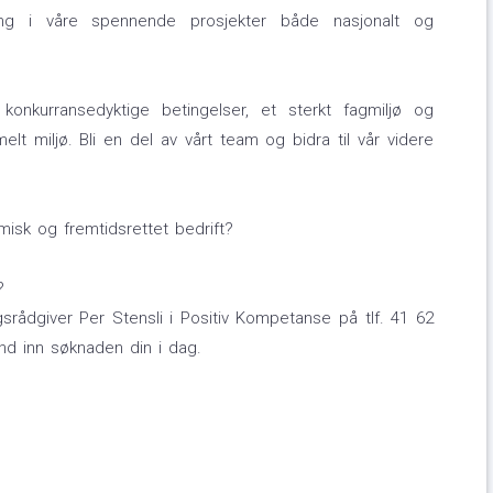
ering i våre spennende prosjekter både nasjonalt og
konkurransedyktige betingelser, et sterkt fagmiljø og
elt miljø. Bli en del av vårt team og bidra til vår videre
amisk og fremtidsrettet bedrift?
?
srådgiver Per Stensli i Positiv Kompetanse på tlf. 41 62
end inn søknaden din i dag.