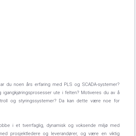
? Har du noen års erfaring med PLS og SCADA-systemer?
og igangkjøringsprosesser ute i felten? Motiveres du av å
ntroll og styringssystemer? Da kan dette være noe for
obbe i et tverrfaglig, dynamisk og voksende miljø med
med prosjektledere og leverandører, og være en viktig