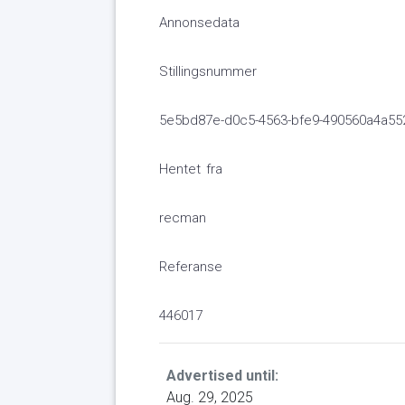
Annonsedata
Stillingsnummer
5e5bd87e-d0c5-4563-bfe9-490560a4a55
Hentet fra
recman
Referanse
446017
Advertised until:
Aug. 29, 2025