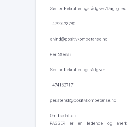
Senior Rekrutteringsrådgiver/Daglig led
+4799433780
eivind@positivkompetanse.no
Per Stensli
Senior Rekrutteringsrådgiver
+4741627171
per.stensli@positivkompetanse.no
Om bedriften
PASSER er en ledende og anerkje