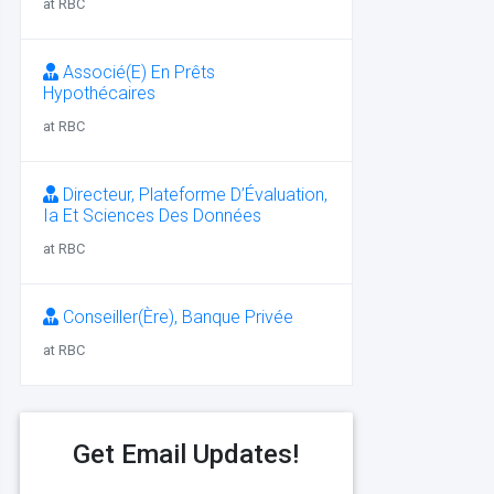
at RBC
Associé(E) En Prêts
Hypothécaires
at RBC
Directeur, Plateforme D’Évaluation,
Ia Et Sciences Des Données
at RBC
Conseiller(Ère), Banque Privée
at RBC
Get Email Updates!