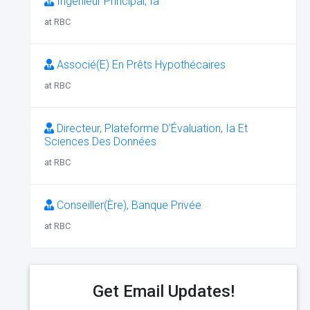
Ingénieur Principal, Ia
at RBC
Associé(E) En Prêts Hypothécaires
at RBC
Directeur, Plateforme D’Évaluation, Ia Et
Sciences Des Données
at RBC
Conseiller(Ère), Banque Privée
at RBC
Get Email Updates!