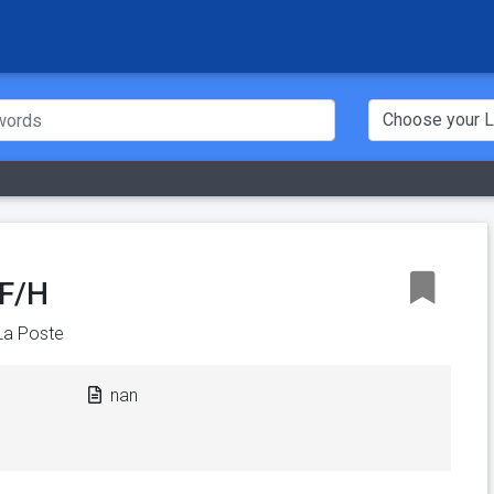
 F/H
La Poste
nan