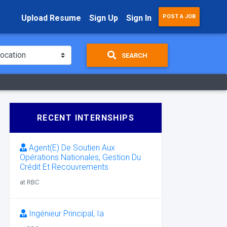
Upload Resume
Sign Up
Sign In
POST A JOB
SEARCH
RECENT INTERNSHIPS
Agent(E) De Soutien Aux
Opérations Nationales, Gestion Du
Crédit Et Recouvrements
at RBC
Ingénieur Principal, Ia