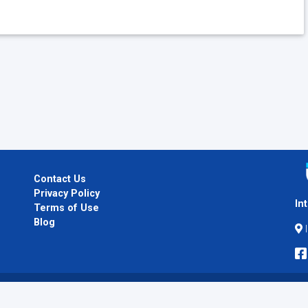
Contact Us
Privacy Policy
In
Terms of Use
Blog
I
Copyright © 2026
InternPlug
. All Rights Reserved.