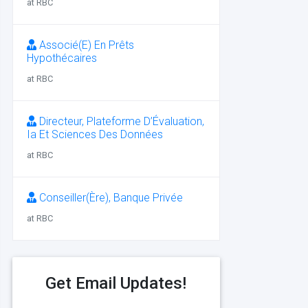
at RBC
Associé(E) En Prêts
Hypothécaires
at RBC
Directeur, Plateforme D’Évaluation,
Ia Et Sciences Des Données
at RBC
Conseiller(Ère), Banque Privée
at RBC
Get Email Updates!