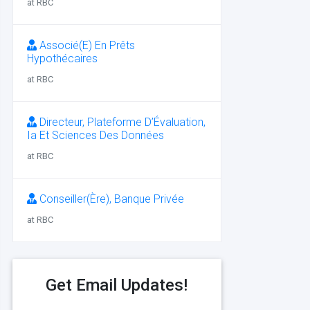
at RBC
Associé(E) En Prêts
Hypothécaires
at RBC
Directeur, Plateforme D’Évaluation,
Ia Et Sciences Des Données
at RBC
Conseiller(Ère), Banque Privée
at RBC
Get Email Updates!