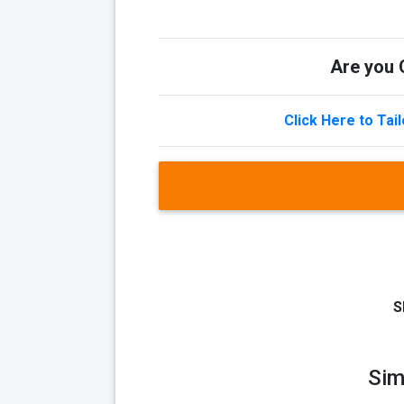
Are you Q
Click Here to Tai
S
Sim