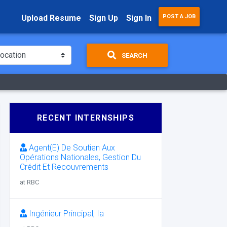
Upload Resume
Sign Up
Sign In
POST A JOB
SEARCH
RECENT INTERNSHIPS
Agent(E) De Soutien Aux
Opérations Nationales, Gestion Du
Crédit Et Recouvrements
at RBC
Ingénieur Principal, Ia