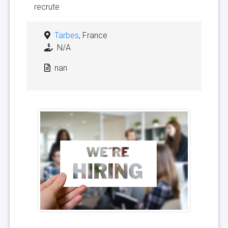
recrute
Tarbes
, France
N/A
nan