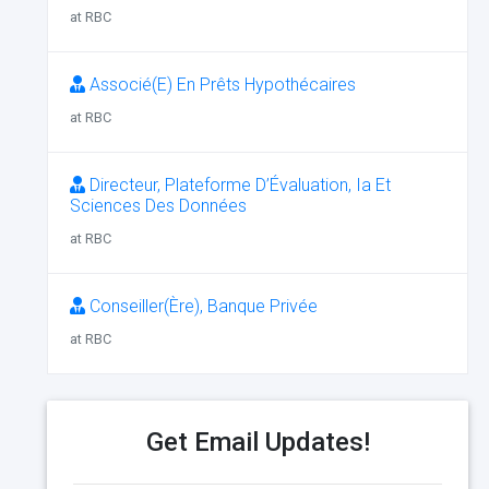
at RBC
Associé(E) En Prêts Hypothécaires
at RBC
Directeur, Plateforme D’Évaluation, Ia Et
Sciences Des Données
at RBC
Conseiller(Ère), Banque Privée
at RBC
Get Email Updates!