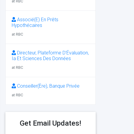
at RBC
Associé(E) En Prêts
Hypothécaires
at RBC
Directeur, Plateforme D’Évaluation,
Ia Et Sciences Des Données
at RBC
Conseiller(Ère), Banque Privée
at RBC
Get Email Updates!