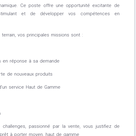
ynamique. Ce poste offre une opportunité excitante de
t stimulant et de développer vos compétences en
errain, vos principales missions sont :
its en réponse à sa demande
erte de nouveaux produits
 d’un service Haut de Gamme
n
challenges, passionné par la vente, vous justifiez de
u prêt à porter moyen, haut de gamme