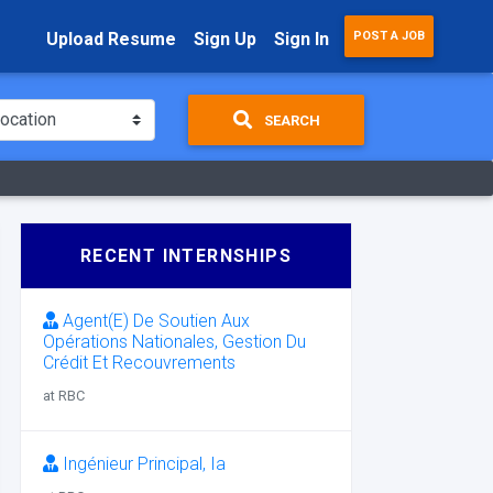
Upload Resume
Sign Up
Sign In
POST A JOB
SEARCH
RECENT INTERNSHIPS
Agent(E) De Soutien Aux
Opérations Nationales, Gestion Du
Crédit Et Recouvrements
at RBC
Ingénieur Principal, Ia