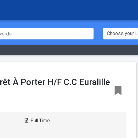
êt À Porter H/F C.C Euralille
Full Time