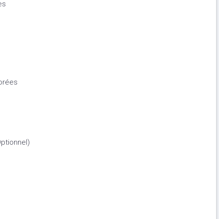
es
orées
ptionnel)