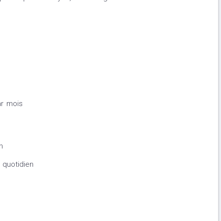
ar mois
n
 quotidien