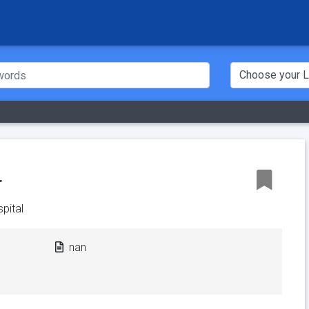
r
pital
nan