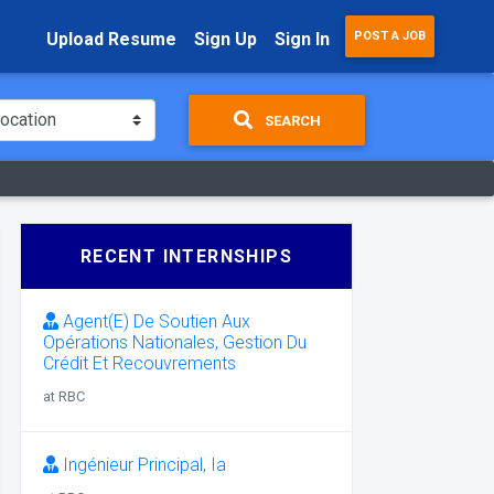
Upload Resume
Sign Up
Sign In
POST A JOB
SEARCH
RECENT INTERNSHIPS
Agent(E) De Soutien Aux
Opérations Nationales, Gestion Du
Crédit Et Recouvrements
at RBC
Ingénieur Principal, Ia