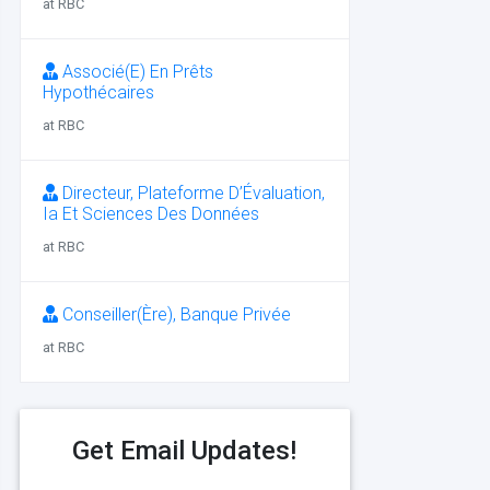
at RBC
Associé(E) En Prêts
Hypothécaires
at RBC
Directeur, Plateforme D’Évaluation,
Ia Et Sciences Des Données
at RBC
Conseiller(Ère), Banque Privée
at RBC
Get Email Updates!