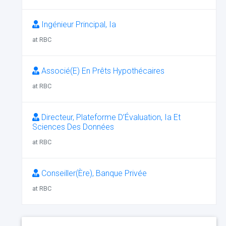
Ingénieur Principal, Ia
at RBC
Associé(E) En Prêts Hypothécaires
at RBC
Directeur, Plateforme D’Évaluation, Ia Et
Sciences Des Données
at RBC
Conseiller(Ère), Banque Privée
at RBC