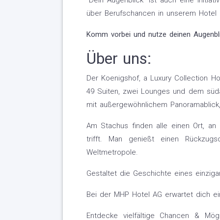
"Dein Augenblick" ist auch eine Initi
über Berufschancen in unserem Hotel z
Komm vorbei und nutze deinen Augenbli
Über uns:
Der Koenigshof, a Luxury Collection Ho
49 Suiten, zwei Lounges und dem süd
mit außergewöhnlichem Panoramablick,
Am Stachus finden alle einen Ort, an
trifft. Man genießt einen Rückzug
Weltmetropole.
Gestaltet die Geschichte eines einzig
Bei der MHP Hotel AG erwartet dich ein
Entdecke vielfältige Chancen & Mögl