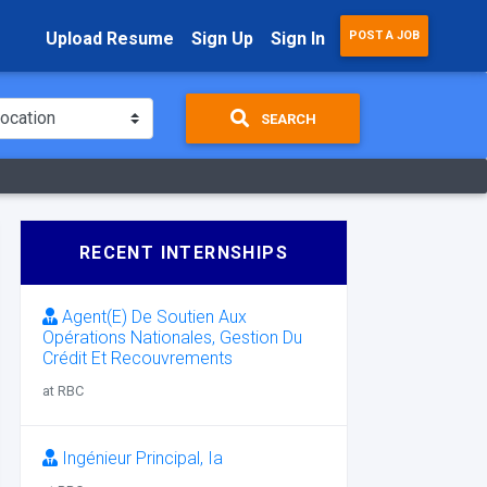
Upload Resume
Sign Up
Sign In
POST A JOB
SEARCH
RECENT INTERNSHIPS
Agent(E) De Soutien Aux
Opérations Nationales, Gestion Du
Crédit Et Recouvrements
at RBC
Ingénieur Principal, Ia