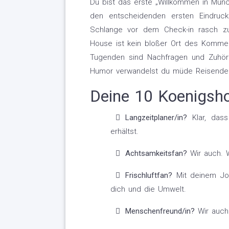
Du bist das erste „Willkommen in Münc
den entscheidenden ersten Eindruck
Schlange vor dem Check-in rasch zu
House ist kein bloßer Ort des Komme
Tugenden sind Nachfragen und Zuhören
Humor verwandelst du müde Reisende i
Deine 10 Koenigsh
Langzeitplaner/in?
Klar, dass
erhältst.
Achtsamkeitsfan?
Wir auch. W
Frischluftfan?
Mit deinem Job
dich und die Umwelt.
Menschenfreund/in?
Wir auch: