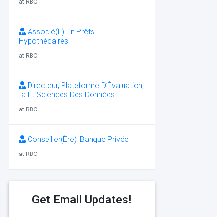
at RBC
Associé(E) En Prêts
Hypothécaires
at RBC
Directeur, Plateforme D’Évaluation,
Ia Et Sciences Des Données
at RBC
Conseiller(Ère), Banque Privée
at RBC
Get Email Updates!