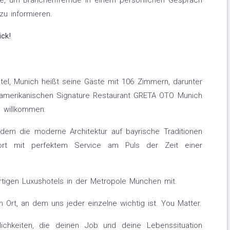
ative, um Branchenfremde in einem persönlichen Gespräch
u informieren.
ck!
tel, Munich heißt seine Gäste mit 106 Zimmern, darunter
amerikanischen Signature Restaurant GRETA OTO Munich
 willkommen.
 dem die moderne Architektur auf bayrische Traditionen
sort mit perfektem Service am Puls der Zeit einer
artigen Luxushotels in der Metropole München mit.
 Ort, an dem uns jeder einzelne wichtig ist. You Matter.
ichkeiten, die deinen Job und deine Lebenssituation