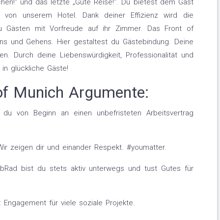
hen!“ und das letzte „Gute Reise!“. Du bietest dem Gast
 von unserem Hotel. Dank deiner Effizienz wird die
 Gästen mit Vorfreude auf ihr Zimmer. Das Front of
ns und Gehens. Hier gestaltest du Gästebindung. Deine
. Durch deine Liebenswürdigkeit, Professionalität und
n glückliche Gäste!
of Munich Argumente:
 du von Beginn an einen unbefristeten Arbeitsvertrag
ir zeigen dir und einander Respekt. #youmatter.
Rad bist du stets aktiv unterwegs und tust Gutes für
 Engagement für viele soziale Projekte.