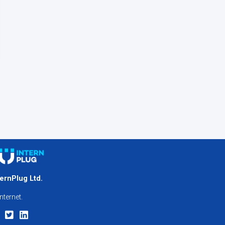
ternPlug Ltd.
nternet.