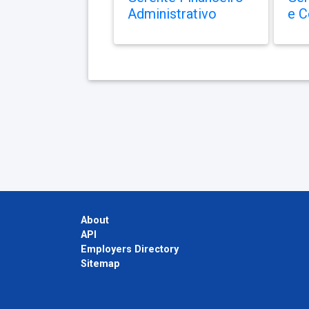
Administrativo
e C
About
API
Employers Directory
Sitemap