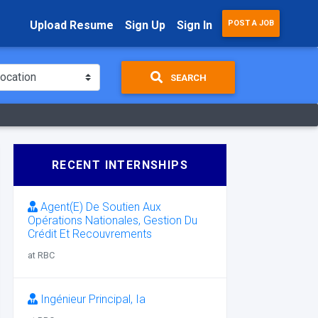
Upload Resume
Sign Up
Sign In
POST A JOB
SEARCH
RECENT INTERNSHIPS
Agent(E) De Soutien Aux
Opérations Nationales, Gestion Du
Crédit Et Recouvrements
at RBC
Ingénieur Principal, Ia