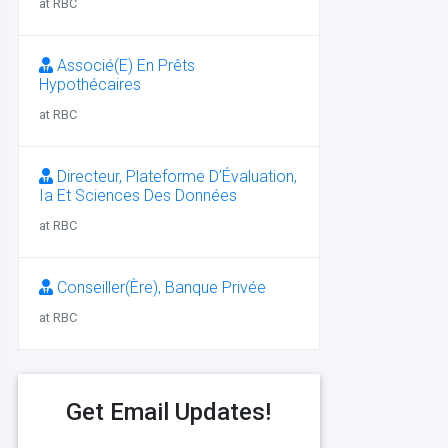
at RBC
Associé(E) En Prêts
Hypothécaires
at RBC
Directeur, Plateforme D’Évaluation,
Ia Et Sciences Des Données
at RBC
Conseiller(Ère), Banque Privée
at RBC
Get Email Updates!