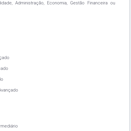
idade, Administração, Economia, Gestão Financeira ou
nçado
çado
do
 Avançado
rmediário