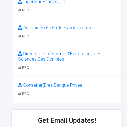
Ingénieur Principal, Ia
at RBC
Associé(E) En Prêts Hypothécaires
at RBC
Directeur, Plateforme D’Évaluation, Ia Et
Sciences Des Données
at RBC
Conseiller(Ère), Banque Privée
at RBC
Get Email Updates!