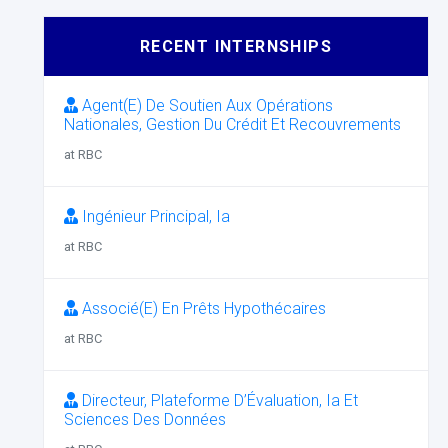
RECENT INTERNSHIPS
Agent(E) De Soutien Aux Opérations
Nationales, Gestion Du Crédit Et Recouvrements
at RBC
Ingénieur Principal, Ia
at RBC
Associé(E) En Prêts Hypothécaires
at RBC
Directeur, Plateforme D’Évaluation, Ia Et
Sciences Des Données