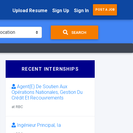
Upload Resume
Sign Up
Sign In
POST A JOB
SEARCH
RECENT INTERNSHIPS
Agent(E) De Soutien Aux
Opérations Nationales, Gestion Du
Crédit Et Recouvrements
at RBC
Ingénieur Principal, Ia