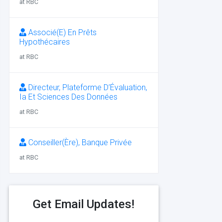
at RBC
Associé(E) En Prêts
Hypothécaires
at RBC
Directeur, Plateforme D’Évaluation,
Ia Et Sciences Des Données
at RBC
Conseiller(Ère), Banque Privée
at RBC
Get Email Updates!