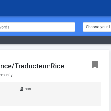
ence/Traducteur·Rice
mmunity
nan