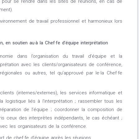
 pour se rendre dans les sites de réunions, en cas de
ment).
vironnement de travail professionnel et harmonieux lors
n, en soutien au·à la Chef·fe d’équipe interprétation
nomie dans l’organisation du travail d’équipe et la
rprétation avec les clients/organisateurs de conférence,
égionales ou autres, tel qu’approuvé par le·la Chef·fe
clients (internes/externes), les services informatique et
la logistique liés à l’interprétation ; rassembler tous les
réparation de l’équipe ; coordonner la composition de
ris ceux des interprètes indépendants, le cas échéant ;
avec les organisateurs de la conférence.
t de chef·fe d’équipe après les réunions.