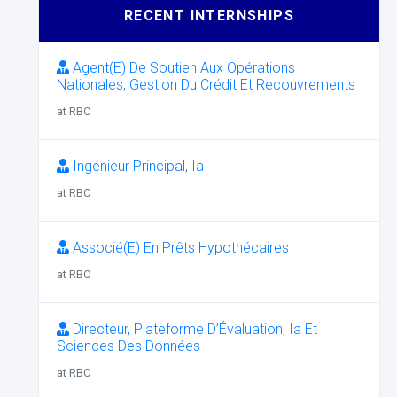
RECENT INTERNSHIPS
Agent(E) De Soutien Aux Opérations
Nationales, Gestion Du Crédit Et Recouvrements
at RBC
Ingénieur Principal, Ia
at RBC
Associé(E) En Prêts Hypothécaires
at RBC
Directeur, Plateforme D’Évaluation, Ia Et
Sciences Des Données
at RBC