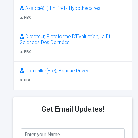
Associé(E) En Prêts Hypothécaires
at RBC
Directeur, Plateforme D’Évaluation, Ia Et
Sciences Des Données
at RBC
Conseiller(Ère), Banque Privée
at RBC
Get Email Updates!