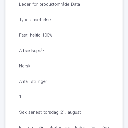
Leder for produktområde Data
Type ansettelse
Fast, heltid 100%
Arbeidsspråk
Norsk
Antall stillinger
1
Søk senest torsdag 21. august
Er du vår strategiske leder for våre