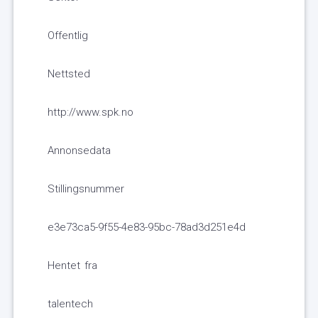
Offentlig
Nettsted
http://www.spk.no
Annonsedata
Stillingsnummer
e3e73ca5-9f55-4e83-95bc-78ad3d251e4d
Hentet fra
talentech