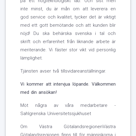
på ett högteknologiskt lab. Och sist men
inte minst, du är mån om att leverera en
god service och kvalitet, tycker det är viktigt
med ett gott bemötande och att kunden blir
nöjd! Du ska behärska svenska i tal och
skrift och erfarenhet från liknande arbete är
meriterande. Vi fäster stor vikt vid personlig
lämplighet.
Tjänsten avser två tillsvidareanställningar.
Vi kommer att intervjua löpande. Välkommen
med din ansökan!
Möt några av våra medarbetare -
Sahlgrenska Universitetssjukhuset
Om Västra GötalandsregionenVästra
Götalandsregionen finns till för människorna i