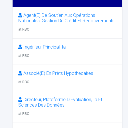
Agent(E) De Soutien Aux Opérations
Nationales, Gestion Du Crédit Et Recouvrements
at RBC
Ingénieur Principal, Ia
at RBC
Associé(E) En Prêts Hypothécaires
at RBC
Directeur, Plateforme D’Évaluation, Ia Et
Sciences Des Données
at RBC