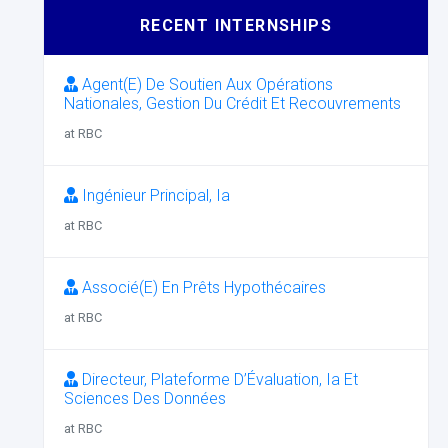
RECENT INTERNSHIPS
Agent(E) De Soutien Aux Opérations
Nationales, Gestion Du Crédit Et Recouvrements
at RBC
Ingénieur Principal, Ia
at RBC
Associé(E) En Prêts Hypothécaires
at RBC
Directeur, Plateforme D’Évaluation, Ia Et
Sciences Des Données
at RBC