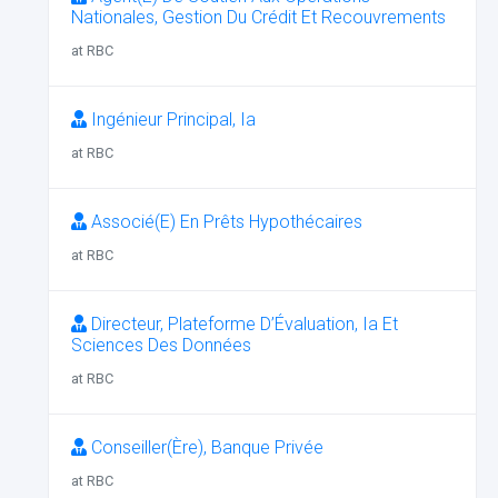
Nationales, Gestion Du Crédit Et Recouvrements
at RBC
Ingénieur Principal, Ia
at RBC
Associé(E) En Prêts Hypothécaires
at RBC
Directeur, Plateforme D’Évaluation, Ia Et
Sciences Des Données
at RBC
Conseiller(Ère), Banque Privée
at RBC