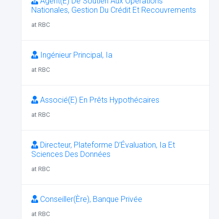
Agent(E) De Soutien Aux Opérations
Nationales, Gestion Du Crédit Et Recouvrements
at RBC
Ingénieur Principal, Ia
at RBC
Associé(E) En Prêts Hypothécaires
at RBC
Directeur, Plateforme D’Évaluation, Ia Et
Sciences Des Données
at RBC
Conseiller(Ère), Banque Privée
at RBC