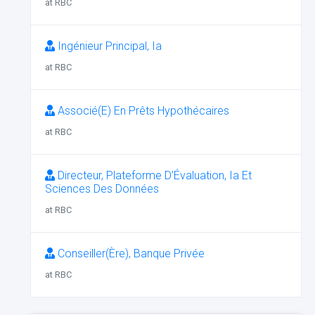
at RBC
Ingénieur Principal, Ia
at RBC
Associé(E) En Prêts Hypothécaires
at RBC
Directeur, Plateforme D’Évaluation, Ia Et
Sciences Des Données
at RBC
Conseiller(Ère), Banque Privée
at RBC