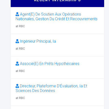
Agent(E) De Soutien Aux Opérations
Nationales, Gestion Du Crédit Et Recouvrements
at RBC
Ingénieur Principal, Ia
at RBC
Associé(E) En Prêts Hypothécaires
at RBC
Directeur, Plateforme D’Évaluation, Ia Et
Sciences Des Données
at RBC