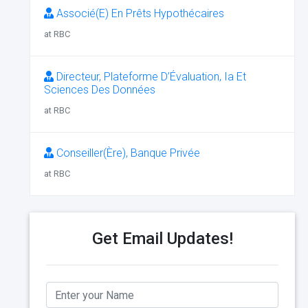
Associé(E) En Prêts Hypothécaires
at RBC
Directeur, Plateforme D’Évaluation, Ia Et
Sciences Des Données
at RBC
Conseiller(Ère), Banque Privée
at RBC
Get Email Updates!