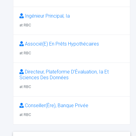
Ingénieur Principal, Ia
at RBC
Associé(E) En Prêts Hypothécaires
at RBC
Directeur, Plateforme D’Évaluation, Ia Et
Sciences Des Données
at RBC
Conseiller(Ère), Banque Privée
at RBC