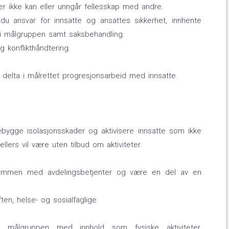
er ikke kan eller unngår fellesskap med andre.
du ansvar for innsatte og ansattes sikkerhet, innhente
e i målgruppen samt saksbehandling.
 konflikthåndtering.
g delta i målrettet progresjonsarbeid med innsatte.
orebygge isolasjonsskader og aktivisere innsatte som ikke
ellers vil være uten tilbud om aktiviteter.
 sammen med avdelingsbetjenter og være en del av en
ten, helse- og sosialfaglige.
 målgruppen med innhold som fysiske aktiviteter,