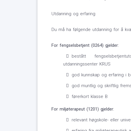
Utdanning og erfaring
Du må ha følgende utdanning for å kvalif
For fengselsbetjent (0264) gjelder:
bestått fengselsbetjen
utdanningssenter KRUS
god kunnskap og erfaring i br
god muntlig og skriftlig frems
førerkort klasse B
For miljøterapeut (1201) gjelder:
relevant høgskole- eller unive
erfaring fra miljøterapeutisk 