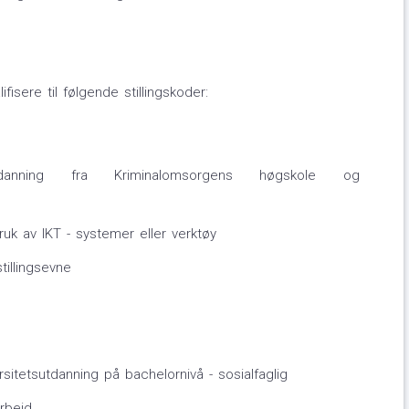
isere til følgende stillingskoder:
tutdanning fra Kriminalomsorgens høgskole og
uk av IKT - systemer eller verktøy
tillingsevne
rsitetsutdanning på bachelornivå - sosialfaglig
arbeid