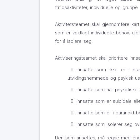
fritidsaktiviteter, individuelle og grupp
Aktivitetsteamet skal gjennomføre kartl
som er vektlagt individuelle behov, gj
for å isolere seg.
Aktiviseringsteamet skal prioritere inn
innsatte som ikke er i stan
utviklingshemmede og psykisk us
innsatte som har psykotiske
innsatte som er suicidale ell
innsatte som er i paranoid be
innsatte som isolerer seg ov
Den som ansettes, må regne med endr