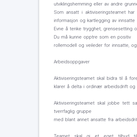
utviklingshemming eller av andre grunn
Som ansatt i aktiviseringsteamet har 
informasjon og kartlegging av innsatt
Evne å tenke trygghet, grensesetting og
Du må kunne opptre som en positiv
rollemodell og veileder for innsatte, o
Arbeidsoppgaver
Aktiviseringsteamet skal bidra til å f
klarer å delta i ordinær arbeidsdrift og 
Aktiviseringsteamet skal jobbe tett
tverrfaglig gruppe
med blant annet ansatte fra arbeidsdrif
Teamet skal gi et eget tilbud til