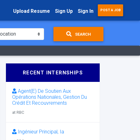
Upload Resume
Sign Up
Sign In
POST A JOB
SEARCH
RECENT INTERNSHIPS
Agent(E) De Soutien Aux
Opérations Nationales, Gestion Du
Crédit Et Recouvrements
at RBC
Ingénieur Principal, Ia