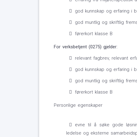
god kunnskap og erfaring i br
god muntlig og skriftlig frems
førerkort klasse B
For verksbetjent (0275) gjelder:
relevant fagbrev, relevant er
god kunnskap og erfaring i br
god muntlig og skriftlig frems
førerkort klasse B
Personlige egenskaper
evne til å søke gode løsnin
ledelse og eksterne samarbeidsp