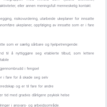
e aktiviteter, eller annen meningsfull menneskelig kontakt.
egging, risikovurdering, utarbeide ukeplaner for innsatte
ennomføre ukeplaner, oppfølging av innsatte som er i fare
satte som er særlig sårbare og hjelpetrengende:
d til å nyttiggjøre seg etablerte tilbud, som lettere
tabile
 gjennombrudd i fengsel
er i fare for å skade seg selv
redskap og er til fare for andre
er tid med gradvis dårligere psykisk helse
inger i ansvars- og arbeidsområde.