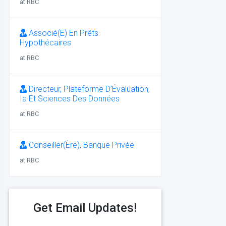
at RBC
Associé(E) En Prêts
Hypothécaires
at RBC
Directeur, Plateforme D’Évaluation,
Ia Et Sciences Des Données
at RBC
Conseiller(Ère), Banque Privée
at RBC
Get Email Updates!