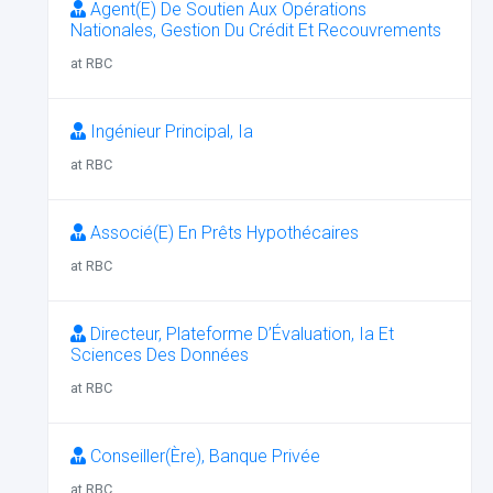
Agent(E) De Soutien Aux Opérations
Nationales, Gestion Du Crédit Et Recouvrements
at RBC
Ingénieur Principal, Ia
at RBC
Associé(E) En Prêts Hypothécaires
at RBC
Directeur, Plateforme D’Évaluation, Ia Et
Sciences Des Données
at RBC
Conseiller(Ère), Banque Privée
at RBC