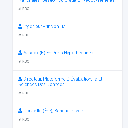
Nationales, Gestion Du Crédit Et Recouvrements
at RBC
Ingénieur Principal, Ia
at RBC
Associé(E) En Prêts Hypothécaires
at RBC
Directeur, Plateforme D’Évaluation, Ia Et
Sciences Des Données
at RBC
Conseiller(Ère), Banque Privée
at RBC