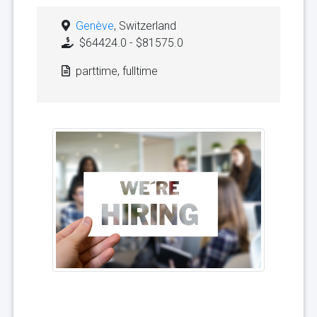
Genève
, Switzerland
$64424.0 - $81575.0
parttime, fulltime