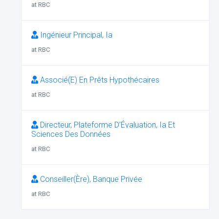
at RBC
Ingénieur Principal, Ia
at RBC
Associé(E) En Prêts Hypothécaires
at RBC
Directeur, Plateforme D’Évaluation, Ia Et
Sciences Des Données
at RBC
Conseiller(Ère), Banque Privée
at RBC