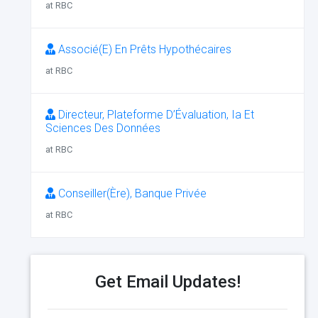
at RBC
Associé(E) En Prêts Hypothécaires
at RBC
Directeur, Plateforme D’Évaluation, Ia Et
Sciences Des Données
at RBC
Conseiller(Ère), Banque Privée
at RBC
Get Email Updates!