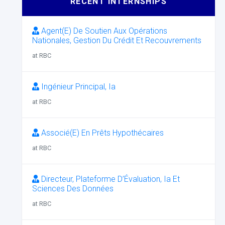
RECENT INTERNSHIPS
Agent(E) De Soutien Aux Opérations
Nationales, Gestion Du Crédit Et Recouvrements
at RBC
Ingénieur Principal, Ia
at RBC
Associé(E) En Prêts Hypothécaires
at RBC
Directeur, Plateforme D’Évaluation, Ia Et
Sciences Des Données
at RBC